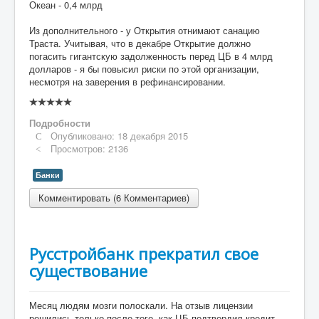
Океан - 0,4 млрд
Из дополнительного - у Открытия отнимают санацию
Траста. Учитывая, что в декабре Открытие должно
погасить гигантскую задолженность перед ЦБ в 4 млрд
долларов - я бы повысил риски по этой организации,
несмотря на заверения в рефинансировании.
Рейтинг:
0
/
5
Подробности
Опубликовано: 18 декабря 2015
Просмотров: 2136
Банки
Комментировать (6 Комментариев)
Русстройбанк прекратил свое
существование
Месяц людям мозги полоскали. На отзыв лицензии
решились только после того, как ЦБ подтвердил кредит