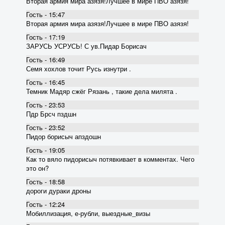
Вторая армия мира азязя!Лучшее в мире ПВО азязя!
Гость - 15:47
Вторая армия мира азязя!Лучшее в мире ПВО азязя!
Гость - 17:19
ЗАРУСЬ УСРУСЬ! С ув.Пидар Борисач
Гость - 16:49
Семя хохлов точит Русь изнутри .
Гость - 16:45
Темник Мадяр сжёг Рязань , такие дела милята .
Гость - 23:53
Пдр Брсч пздшн
Гость - 23:52
Пидор борисыч апздошн
Гость - 19:05
Как то вяло пидорисыч потявкивает в комментах. Чего
это он?
Гость - 18:58
дороги дураки дроны
Гость - 12:24
Мобиллизация, е-рубли, выездные_визы