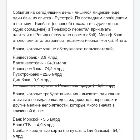
События на сегодняшний день - лишился лицензии еще
один банк из списка - Русстрой. По последним сообщениям
в пятницу - Бинбанк (основной) отказал в выдаче денег
(одно сообщение) и Тинькофф перестал принимать
платежи от Рапиды (возможно просто сбой), Мираф-банк
отключили от электронных платежей (черная метка). Итого:
Банки, которые уже не обслуживают пользователей:
Ринвестбанк - 3,8 млрд
Балтинвестбанк - 24,3 млрд
Внешпромбанк - 74,2 млрд
Русстройбанк - 22,6 млрд
Дил-банк - 9,9 млрд
Ренессанс (не путать с Ренессанс Кредит) - 5,8 млрд
Банки, которые требуют внимания - имеются одиночные
отзывы о невыдаче вкладов, задержках в переводах и
другие мелкие неприятности, которые много значат в
кризисной фазе:
Банк Морской - 5,5 млрд
Банк СГБ - 14,9 млрд
Бинбанк кредитные карты (не путать с Бинбанком) - 54,4
млрд