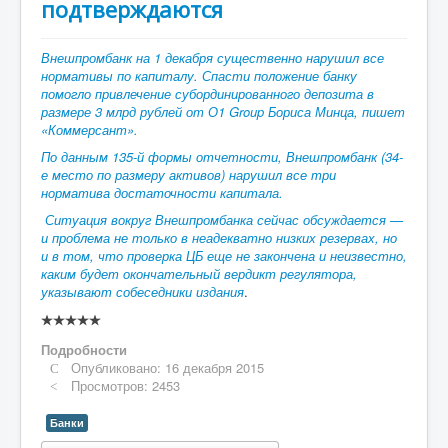
подтверждаются
Внешпромбанк на 1 декабря существенно нарушил все
нормативы по капиталу. Спасти положение банку
помогло привлечение субординированного депозита в
размере 3 млрд рублей от О1 Group Бориса Минца, пишет
«Коммерсант».
По данным 135-й формы отчетности, Внешпромбанк (34-
е место по размеру активов) нарушил все три
норматива достаточности капитала.
Ситуация вокруг Внешпромбанка сейчас обсуждается —
и проблема не только в неадекватно низких резервах, но
и в том, что проверка ЦБ еще не закончена и неизвестно,
каким будет окончательный вердикт регулятора,
указывают собеседники издания
.
Рейтинг:
0
/
5
Подробности
Опубликовано: 16 декабря 2015
Просмотров: 2453
Банки