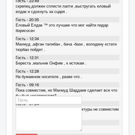
Гость - 23:49
скрепец должен сплести лапти ,выстругать еловый
елдак и сдохнуть за сцаря .
Гость - 20:35
Еловый Елдак ™ это лучшее что мог найти пидар
борисосач
Гость - 12:34
Махмуд ,афган талибан , бача -бази , володину кстати
тюрбан пойдет .
Гость - 12:31
Береста ,мальчик Онфим , к истокам .
Гость - 12:28
На бумажном носителе , разве что .
Гость - 09:16
Пока совместим, но Махмуд Шаддаев сделает все что
бы был несовместим?
Гость - 07:24
Русский Интернет на уровне архитектуры не совместим
с мировым WWW
Гость - 07:05
Totalen Analen Ebalen Pidor Borisich