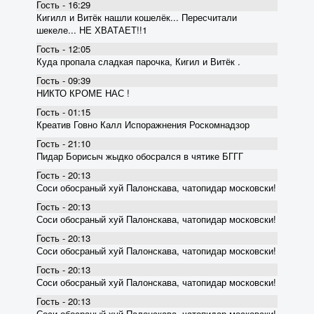
Гость - 16:29
Кигилл и Витёк нашли кошелёк... Пересчитали
шекеле... НЕ ХВАТАЕТ!!1
Гость - 12:05
Куда пропала сладкая парочка, Кигил и Витёк .
Гость - 09:39
НИКТО КРОМЕ НАС !
Гость - 01:15
Креатив Говно Калл Испоражнения Роскомнадзор
Гость - 21:10
Пидар Борисыч жыдко обосрался в чятике БГГГ
Гость - 20:13
Соси обосраный хуй Палонскава, чатопидар московски!
Гость - 20:13
Соси обосраный хуй Палонскава, чатопидар московски!
Гость - 20:13
Соси обосраный хуй Палонскава, чатопидар московски!
Гость - 20:13
Соси обосраный хуй Палонскава, чатопидар московски!
Гость - 20:13
Соси обосраный хуй Палонскава, чатопидар московски!