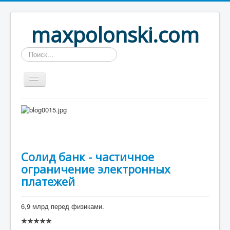
maxpolonski.com
Искать...
Home
Путешествия
Рассказы
Солид банк - частичное
Контакты
ограничение электронных
Вход
платежей
6,9 млрд перед физиками.
Рейтинг:
0
/
5