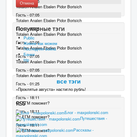
Гость - 07:05
Отмена
Totalen Analen Ebalen Pidor Borisich
Гость - 07:05
Totalen Analen Ebalen Pidor Borisich
Популярные тэги
Гость - 07:05
Totalen Analen Ebalen Pidor Borisich
Public
Гость - 07:05
Живем как можем
Totalen Analen Ebalen Pidor Borisich
Последняя война
Банки
Гость - 07:05
trip
Totalen Analen Ebalen Pidor Borisich
Гость - 07:05
Totalen Analen Ebalen Pidor Borisich
все тэги
Гость - 01:25
«Проклятье августа» настигло рубль!
Гость - 18:11
RSS
От ЕГМ поможет?
Гость - 18:11
Блог - maxpolonski.com
От ЕГМ поможет?
Путешествия -
maxpolonski.com
Гость - 18:11
Рассказы -
От ЕГМ поможет?
maxpolonski.com