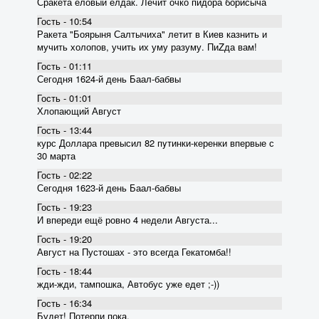
Сракета еловый елдак. Лечит очко пидора борисыча
Гость - 10:54
Ракета "Боярыня Салтычиха" летит в Киев казнить и
мучить холопов, учить их уму разуму. ПиZда вам!
Гость - 01:11
Сегодня 1624-й день Баал-бабвы
Гость - 01:01
Хлопающий Август
Гость - 13:44
курс Доллара превысил 82 пyтинки-керенки впервые с
30 марта
Гость - 02:22
Сегодня 1623-й день Баал-бабвы
Гость - 19:23
И впереди ещё ровно 4 недели Августа...
Гость - 19:20
Август на Пустошах - это всегда Гекатомба!!
Гость - 18:44
жди-жди, тампошка, Автобус уже едет ;-))
Гость - 16:34
Будет! Потерпи пока.