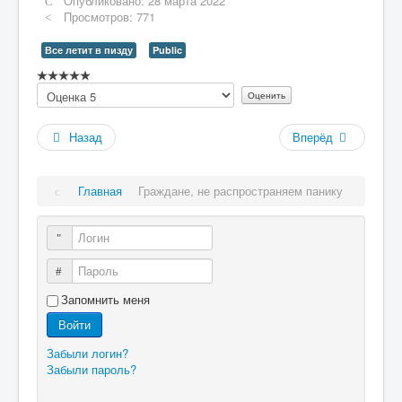
Опубликовано: 28 марта 2022
Просмотров: 771
Все летит в пизду
Public
Рейтинг:
Пожалуйста,
0
/
5
оцените
Назад
Вперёд
Главная
Граждане, не распространяем панику
Логин
Пароль
Запомнить меня
Войти
Забыли логин?
Забыли пароль?