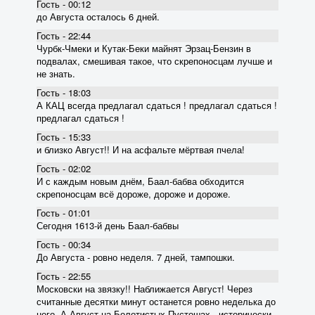
Гость - 00:12
до Августа осталось 6 дней.
Гость - 22:44
Чурбк-Чмеки и Кутак-Беки майнят Эрзац-Бензин в
подвалах, смешивая такое, что скрепоносцам лучше и
не знать.
Гость - 18:03
А КАЦ всегда предлагал сдаться ! предлагал сдаться !
предлагал сдаться !
Гость - 15:33
и близко Август!! И на асфальте мёртвая пчела!
Гость - 02:02
И с каждым новым днём, Баал-бабва обходится
скрепоносцам всё дороже, дороже и дороже.
Гость - 01:01
Сегодня 1613-й день Баал-бабвы
Гость - 00:34
До Августа - ровно неделя. 7 дней, тампошки.
Гость - 22:55
Московски на звязку!! Наближается Август! Через
считанные десятки минут останется ровно неделька до
него. А Август на Болотистых Пустошах - исторически