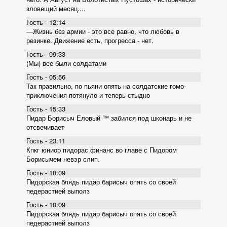
зловещий месяц....
Гость - 12:14
―Жизнь без армии - это все равно, что любовь в
резинке. Движение есть, прогресса - нет.
Гость - 09:33
(Мы) все были солдатами
Гость - 05:56
Так правильно, по пьяни опять на солдатские гомо-
приключения потянуло и теперь стыдно
Гость - 15:33
Пидар Борисыч Еловый ™ забился под шконарь и не
отсвечивает
Гость - 23:11
Кпкг юниор пидорас финанс во главе с Пидором
Борисычем невэр слип.
Гость - 10:09
Пидорская блядь пидар барисыч опять со своей
педерастией выполз
Гость - 10:09
Пидорская блядь пидар барисыч опять со своей
педерастией выполз