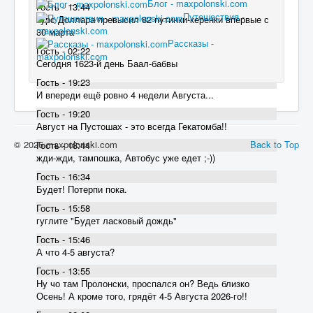
Блог - maxpolonski.com
Гость - 13:44
Путешествия -
курс Доллара превысил 82 пyтинки-керенки впервые с
maxpolonski.com
30 марта
Рассказы -
Гость - 02:22
maxpolonski.com
Сегодня 1623-й день Баал-бабвы
Гость - 19:23
И впереди ещё ровно 4 недели Августа...
Гость - 19:20
Август на Пустошах - это всегда Гекатомба!!
© 2026 maxpolonski.com
Back to Top
Гость - 18:44
жди-жди, тампошка, Автобус уже едет ;-))
Гость - 16:34
Будет! Потерпи пока.
Гость - 15:58
гуглите "Будет ласковый дождь"
Гость - 15:46
А что 4-5 августа?
Гость - 13:55
Ну чо там Пролонски, проспался он? Ведь близко
Осень! А кроме того, грядёт 4-5 Августа 2026-го!!