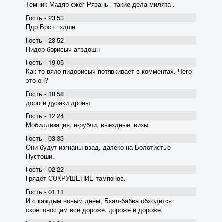
Темник Мадяр сжёг Рязань , такие дела милята .
Гость - 23:53
Пдр Брсч пздшн
Гость - 23:52
Пидор борисыч апздошн
Гость - 19:05
Как то вяло пидорисыч потявкивает в комментах. Чего
это он?
Гость - 18:58
дороги дураки дроны
Гость - 12:24
Мобиллизация, е-рубли, выездные_визы
Гость - 03:33
Они будут изгнаны взад, далеко на Болотистые
Пустоши.
Гость - 02:22
Грядёт СОКРУШЕНИЕ тампонов.
Гость - 01:11
И с каждым новым днём, Баал-бабва обходится
скрепоносцам всё дороже, дороже и дороже.