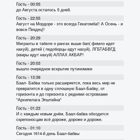
Гость - 00:55
до Августа осталось 5 дней.
Гость - 22:55
Август на Мордоре - это всегда Гекатомба!! А Осень - и
вовсе Пиздец!!
Гость - 20:29
Мигранты в табеле о рангах выше бап( фемло идет
нахуй), детей ( педоборцы идут нахуй), ЛГБТАБВГД
(квиры идут нахуй) АЛЛАХ АКБАР!
Гость - 20:03
вышло очередное вскрытие пyтиномики
Гость - 13:39
Баал- Бабва только расширяется, пока весь мир не
превратится в одну сплошную Баал-Бабву, от
горизонта и до горизонта с редкими островками
"Архипелага Эпштейна"
Гость - 01:23
И с каждым новым днём, Баал-бабва обходится
скрепоносцам всё дороже, дороже и дороже.
Гость - 01:10
Сегодня 1614-й день Баал-бабвы