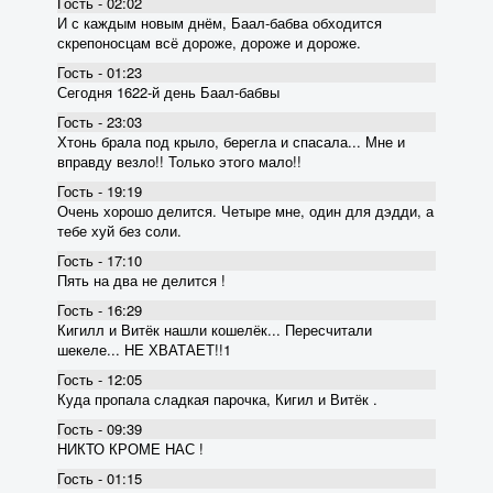
Гость - 02:02
И с каждым новым днём, Баал-бабва обходится
скрепоносцам всё дороже, дороже и дороже.
Гость - 01:23
Сегодня 1622-й день Баал-бабвы
Гость - 23:03
Хтонь брала под крыло, берегла и спасала... Мне и
вправду везло!! Только этого мало!!
Гость - 19:19
Очень хорошо делится. Четыре мне, один для дэдди, а
тебе хуй без соли.
Гость - 17:10
Пять на два не делится !
Гость - 16:29
Кигилл и Витёк нашли кошелёк... Пересчитали
шекеле... НЕ ХВАТАЕТ!!1
Гость - 12:05
Куда пропала сладкая парочка, Кигил и Витёк .
Гость - 09:39
НИКТО КРОМЕ НАС !
Гость - 01:15