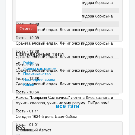
Сракета еловый елдак. Лечит очко пидора борисыча
Гость - 12:38
Сракета еловый елдак. Лечит очко пидора борисыча
Гость - 12:38
Отмена
Сракета еловый елдак. Лечит очко пидора борисыча
Гость - 12:38
Сракета еловый елдак. Лечит очко пидора борисыча
Гость - 12:38
Популярные тэги
Сракета еловый елдак. Лечит очко пидора борисыча
Public
Гость - 12:38
Живем как можем
Сракета еловый елдак. Лечит очко пидора борисыча
Политиканство
Гость - 12:38
Последняя война
Сракета еловый елдак. Лечит очко пидора борисыча
Банки
Гость - 10:54
Ракета "Боярыня Салтычиха" летит в Киев казнить и
мучить холопов, учить их уму разуму. ПиZда вам!
все тэги
Гость - 01:11
Сегодня 1624-й день Баал-бабвы
Гость - 01:01
RSS
Хлопающий Август